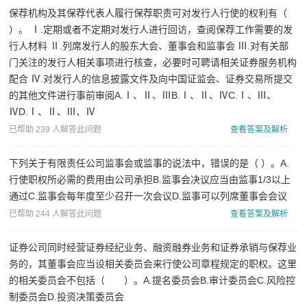
问
保荐机构及其保荐代表人履行保荐职责可对发行人行使的权利有（
）。 Ⅰ.定期或者不定期对发行人进行回访，查阅保荐工作需要的发
证
行人材料 Ⅱ.列席发行人的股东大会、董事会和监事会 Ⅲ.对有关部
券
门关注的发行人相关事项进行核查，必要时可聘请相关证券服务机构
分
配合 Ⅳ.对发行人的信息披露文件及向中国证监会、证券交易所提交
的其他文件进行事前审阅A.Ⅰ、Ⅱ、ⅢB.Ⅰ、Ⅱ、ⅣC.Ⅰ、Ⅲ、
析
ⅣD.Ⅰ、Ⅱ、Ⅲ、Ⅳ
师
已帮助 239 人解答此问题
查看答案及解析
下列关于有限责任公司监事会或监事的说法中，错误的是（ ）。A.
行使职权所必需的费用由公司承担B.监事会决议应当由监事1/3以上
通过C.监事会每年度至少召开一次会议D.监事可以列席董事会会议
已帮助 244 人解答此问题
查看答案及解析
证券公司同时经营证券经纪业务、融资融券业务和证券承销与保荐业
务的，其董事会应当设相关委员会来行使公司章程规定的职权。这里
的相关委员会不包括（ ）。A.提名委员会B.审计委员会C.风险控
制委员会D.投资决策委员会