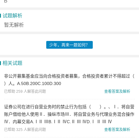
B
基
试题解析
础
暂无解析
知
识
少年，再来一题如何？
保
荐
相关试题
代
表
非公开募集基金应当向合格投资者募集，合格投资者累计不得超过（
）人。A.50B.200C.100D.300
人
已帮助 259 人解答此问题
查看答案及解析
证
券
证券公司在进行自营业务时的禁止行为包括（ ）。、Ⅰ．将自营
账户借给他人使用Ⅱ．操纵市场Ⅲ．将自营业务与代理业务混合操作
投
Ⅳ．内幕交易A.ⅠⅡ ⅢB.ⅠⅡ ⅣC.Ⅱ Ⅲ ⅣD.Ⅰ Ⅱ Ⅲ Ⅳ
资
已帮助 325 人解答此问题
查看答案及解析
顾