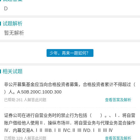
基
D
础
试题解析
知
暂无解析
识
保
少年，再来一题如何？
荐
代
相关试题
表
非公开募集基金应当向合格投资者募集，合格投资者累计不得超过（
人
）人。A.50B.200C.100D.300
证
已帮助 261 人解答此问题
查看答案及解析
券
证券公司在进行自营业务时的禁止行为包括（ ）。、Ⅰ．将自营
投
账户借给他人使用Ⅱ．操纵市场Ⅲ．将自营业务与代理业务混合操作
资
Ⅳ．内幕交易A.ⅠⅡ ⅢB.ⅠⅡ ⅣC.Ⅱ Ⅲ ⅣD.Ⅰ Ⅱ Ⅲ Ⅳ
顾
已帮助 328 人解答此问题
查看答案及解析