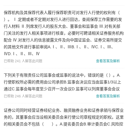
问
保荐机构及其保荐代表人履行保荐职责可对发行人行使的权利有（
证
）。 Ⅰ.定期或者不定期对发行人进行回访，查阅保荐工作需要的发
券
行人材料 Ⅱ.列席发行人的股东大会、董事会和监事会 Ⅲ.对有关部
分
门关注的发行人相关事项进行核查，必要时可聘请相关证券服务机构
配合 Ⅳ.对发行人的信息披露文件及向中国证监会、证券交易所提交
析
的其他文件进行事前审阅A.Ⅰ、Ⅱ、ⅢB.Ⅰ、Ⅱ、ⅣC.Ⅰ、Ⅲ、
师
ⅣD.Ⅰ、Ⅱ、Ⅲ、Ⅳ
已帮助 241 人解答此问题
查看答案及解析
下列关于有限责任公司监事会或监事的说法中，错误的是（ ）。A.
行使职权所必需的费用由公司承担B.监事会决议应当由监事1/3以上
通过C.监事会每年度至少召开一次会议D.监事可以列席董事会会议
已帮助 246 人解答此问题
查看答案及解析
证券公司同时经营证券经纪业务、融资融券业务和证券承销与保荐业
务的，其董事会应当设相关委员会来行使公司章程规定的职权。这里
的相关委员会不包括（ ）。A.提名委员会B.审计委员会C.风险控