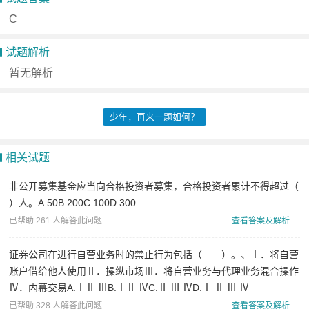
基
C
础
试题解析
知
暂无解析
识
保
少年，再来一题如何？
荐
代
相关试题
表
非公开募集基金应当向合格投资者募集，合格投资者累计不得超过（
人
）人。A.50B.200C.100D.300
证
已帮助 261 人解答此问题
查看答案及解析
券
证券公司在进行自营业务时的禁止行为包括（ ）。、Ⅰ．将自营
投
账户借给他人使用Ⅱ．操纵市场Ⅲ．将自营业务与代理业务混合操作
资
Ⅳ．内幕交易A.ⅠⅡ ⅢB.ⅠⅡ ⅣC.Ⅱ Ⅲ ⅣD.Ⅰ Ⅱ Ⅲ Ⅳ
顾
已帮助 328 人解答此问题
查看答案及解析