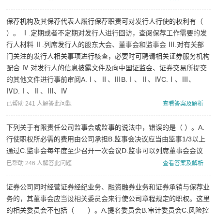
问
保荐机构及其保荐代表人履行保荐职责可对发行人行使的权利有（
证
）。 Ⅰ.定期或者不定期对发行人进行回访，查阅保荐工作需要的发
券
行人材料 Ⅱ.列席发行人的股东大会、董事会和监事会 Ⅲ.对有关部
分
门关注的发行人相关事项进行核查，必要时可聘请相关证券服务机构
配合 Ⅳ.对发行人的信息披露文件及向中国证监会、证券交易所提交
析
的其他文件进行事前审阅A.Ⅰ、Ⅱ、ⅢB.Ⅰ、Ⅱ、ⅣC.Ⅰ、Ⅲ、
师
ⅣD.Ⅰ、Ⅱ、Ⅲ、Ⅳ
已帮助 241 人解答此问题
查看答案及解析
下列关于有限责任公司监事会或监事的说法中，错误的是（ ）。A.
行使职权所必需的费用由公司承担B.监事会决议应当由监事1/3以上
通过C.监事会每年度至少召开一次会议D.监事可以列席董事会会议
已帮助 246 人解答此问题
查看答案及解析
证券公司同时经营证券经纪业务、融资融券业务和证券承销与保荐业
务的，其董事会应当设相关委员会来行使公司章程规定的职权。这里
的相关委员会不包括（ ）。A.提名委员会B.审计委员会C.风险控