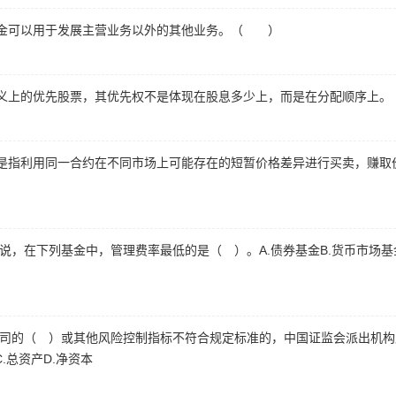
金可以用于发展主营业务以外的其他业务。（ ）
义上的优先股票，其优先权不是体现在股息多少上，而是在分配顺序上
是指利用同一合约在不同市场上可能存在的短暂价格差异进行买卖，赚取
来说，在下列基金中，管理费率最低的是（ ）。A.债券基金B.货币市场基金
券公司的（ ）或其他风险控制指标不符合规定标准的，中国证监会派出机
C.总资产D.净资本