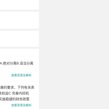
基
础
知
识
保
荐
代
表
.绝对分离B.适当分离
人
证
查看答案及解析
券
发展的要求，下列有关表
投
权益C.完善内控机
资
实施稳键的财务政策
顾
查看答案及解析