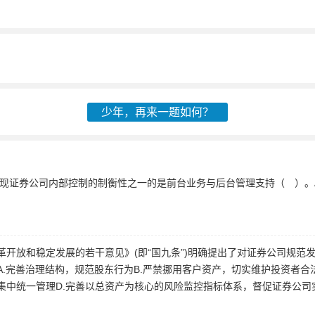
少年，再来一题如何？
体现证券公司内部控制的制衡性之一的是前台业务与后台管理支持（ ）。A
革开放和稳定发展的若干意见》(即“国九条”)明确提出了对证券公司规范
.完善治理结构，规范股东行为B.严禁挪用客户资产，切实维护投资者合法
集中统一管理D.完善以总资产为核心的风险监控指标体系，督促证券公司