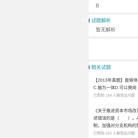
B
试题解析
暂无解析
相关试题
【2013年真题】能够
C.融为一体D.可以换岗
已帮助 169 人解答此问题
《关于推进资本市场改
述错误的是（ ）。A
制，加强对分支机构的
已帮助 203 人解答此问题