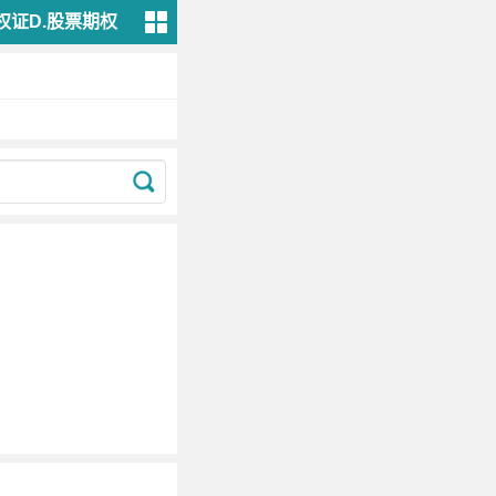
权证D.股票期权
分
类
证
券
市
场
法
律
法
规
金
融
市
场